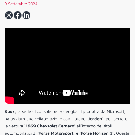
9 Settembre 2024
Xbox,
la serie di console per videogiochi prodotta da Microsoft,
ha avviato una collaborazione con il brand ‘
Jordan
’, per portare
la vettura ‘
1969 Chevrolet Camaro’
all’interno dei titoli
automobilistici di
‘Forza Motorsport’ e ‘Forza Horizon 5’.
Questa