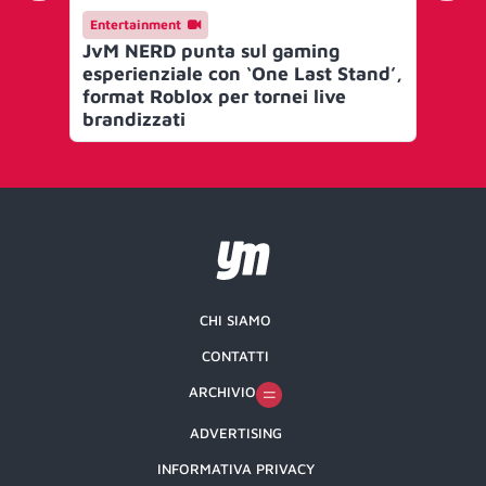
Entertainment
En
JvM NERD punta sul gaming
Je
esperienziale con ‘One Last Stand’,
Eli
format Roblox per tornei live
pr
brandizzati
ga
CHI SIAMO
CONTATTI
ARCHIVIO
ADVERTISING
INFORMATIVA PRIVACY