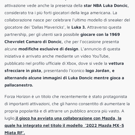
attivazione vede anche la presenza della
star NBA Luka Doncic,
considerato tra i più forti giocatori della lega americana. La
collaborazione nasce per celebrare l’ultimo modello di sneaker del
giocatore dei ‘Dallas Mavericks’, le
Luka 3.
Attraverso questa
partnership, per gli utenti sarà possibile
giocare con la 1969
Chevrolet Camaro di Doncic,
che per l’occasione presenta
alcune
modifiche esclusive di design
. L’annuncio di questa
iniziativa è arrivato anche mediante un video YouTube,
pubblicato nel profilo ufficiale di Xbox, dove si vede la
vettura
sfrecciare in pista,
presentando l’iconico
logo Jordan, e
alternando alcune immagini di Luka Doncic mentre gioca a
pallacanestro.
Forza Horizon è un titolo che recentemente è stato protagonista
di importanti attivazioni, che gli hanno consentito di aumentare la
propria popolarità e di attrarre un pubblico ancora più vasto. A
luglio
il gioco ha avviato una collaborazione con Mazda, la
quale ha integrato nel titolo il modello ‘2022 Mazda MX-5
Miata RF’.