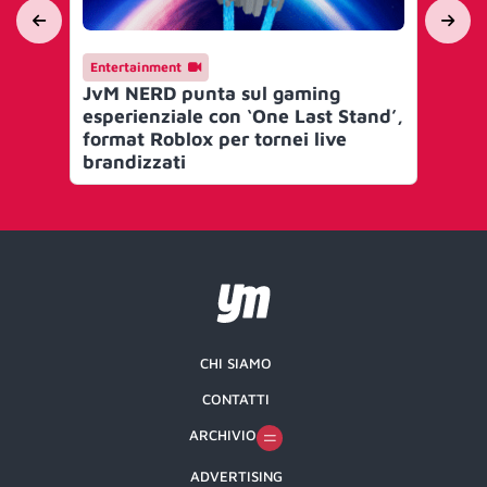
Entertainment
En
JvM NERD punta sul gaming
adi
esperienziale con ‘One Last Stand’,
pr
format Roblox per tornei live
brandizzati
CHI SIAMO
CONTATTI
ARCHIVIO
ADVERTISING