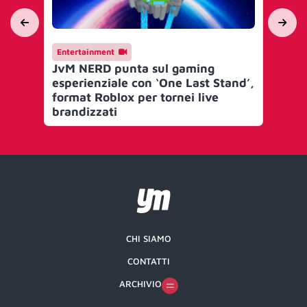
Entertainment
En
JvM NERD punta sul gaming
Je
esperienziale con ‘One Last Stand’,
Eli
format Roblox per tornei live
pr
brandizzati
ga
CHI SIAMO
CONTATTI
ARCHIVIO