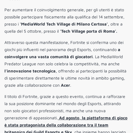
Per aumentare il coinvolgimento generale, per gli utenti è stato
possibile partecipare fisicamente alla qualifica del 14 settembre,
presso i
‘MediaWorld Tech Village di Milano Certosa’,
oltre a
quella del 5 ottobre, presso il
‘Tech Village porta di Roma’.
Attraverso questa manifestazione, Fortnite si conferma uno dei
giochi più influenti nel panorama degli Esports, continuando
a
coinvolgere una vasta comunità di giocatori
. La MediaWorld
Predator League non solo celebra la competitività, ma anche
l’innovazione tecnologica,
offrendo ai partecipanti la possibilità
di sperimentare direttamente le ultime novità in ambito gaming,
grazie alla collaborazione con
Acer
.
Il titolo di Fortnite, grazie a questo evento, continua a rafforzare
la sua posizione dominante nel mondo degli Esports, attirando
non solo giocatori professionisti, ma anche una nuova
generazione di appassionati.
Ad agosto, la piattaforma di gioco
è stata protagonista della collaborazione tra il team
britannico dei Guild Esports e Sky,
che insieme hanno lanciato