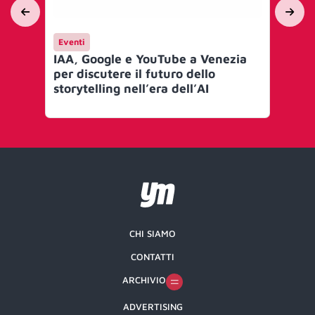
Eventi
En
IAA, Google e YouTube a Venezia
IN
per discutere il futuro dello
Br
storytelling nell’era dell’AI
co
ci
CHI SIAMO
CONTATTI
ARCHIVIO
ADVERTISING