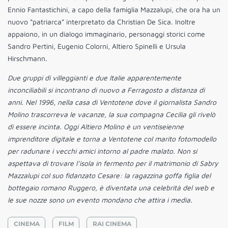
Ennio Fantastichini, a capo della famiglia Mazzalupi, che ora ha un
nuovo “patriarca” interpretato da Christian De Sica. Inoltre
appaiono, in un dialogo immaginario, personaggi storici come
Sandro Pertini, Eugenio Colorni, Altiero Spinelli e Ursula
Hirschmann.
Due gruppi di villeggianti e due Italie apparentemente
inconciliabili si incontrano di nuovo a Ferragosto a distanza di
anni. Nel 1996, nella casa di Ventotene dove il giornalista Sandro
Molino trascorreva le vacanze, la sua compagna Cecilia gli rivelò
di essere incinta. Oggi Altiero Molino è un ventiseienne
imprenditore digitale e torna a Ventotene col marito fotomodello
per radunare i vecchi amici intorno al padre malato. Non si
aspettava di trovare l’isola in fermento per il matrimonio di Sabry
Mazzalupi col suo fidanzato Cesare: la ragazzina goffa figlia del
bottegaio romano Ruggero, è diventata una celebrità del web e
le sue nozze sono un evento mondano che attira i media.
CINEMA
FILM
RAI CINEMA