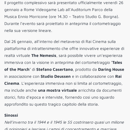
Il progetto complessivo sarà presentato ufficialmente venerdì 26
gennaio a Rome Videogame Lab all’Auditorium Parco della
Musica Ennio Morricone (ore 14.30 – Teatro Studio G. Borgna).
Durante l’evento sarà proiettato in anteprima il cortometraggio
nella sua versione lineare.
Dal 26 gennaio, all’interno del metaverso di Rai Cinema sulla
piattaforma di intrattenimento che offre innovative esperienze di
realtà virtuale
The Nemesis
, sarà possibile vivere un’esperienza
immersiva con la visione in anteprima del cortometraggio
‘Tales
of the March’
di
Stefano Casertano
, prodotto da
Daring House
in associazione con
Studio Deussen
e in collaborazione con
Rai
Cinema
. L’esperienza immersiva non si limita al cortometraggio,
ma include anche
una mostra virtuale
arricchita da documenti
storici, foto d’epoca e interviste, fornendo così uno sguardo
approfondito su questo tragico capitolo della storia.
Sinossi
Nell’inverno tra il 1944 e il 1945 le SS costrinsero quasi un milione
di prigionieri a lasciare i campi di concentramento e marciare