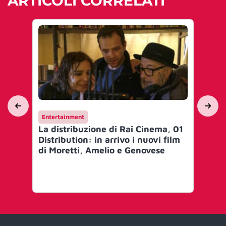
ARTICOLI CORRELATI
Entertainment
En
La distribuzione di Rai Cinema, 01
Ra
Distribution: in arrivo i nuovi film
Cor
di Moretti, Amelio e Genovese