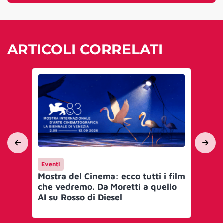
ARTICOLI CORRELATI
Eventi
Ev
Mostra del Cinema: ecco tutti i film
Fil
che vedremo. Da Moretti a quello
bel
AI su Rosso di Diesel
quo