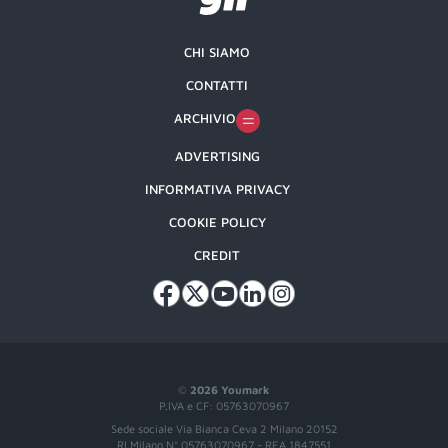
CHI SIAMO
CONTATTI
ARCHIVIO
ADVERTISING
INFORMATIVA PRIVACY
COOKIE POLICY
CREDIT
©
2026 Youmark
P.IVA e CF: 05763070967
Sede sociale Via Bianca Ceva 2 Milano 20152
RI Milano N° 05763070967 - REA 1847551