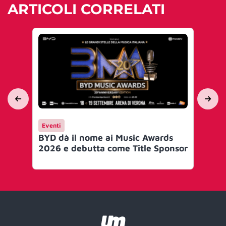
ARTICOLI CORRELATI
Eventi
En
BYD dà il nome ai Music Awards
Sp
2026 e debutta come Title Sponsor
mu
ac