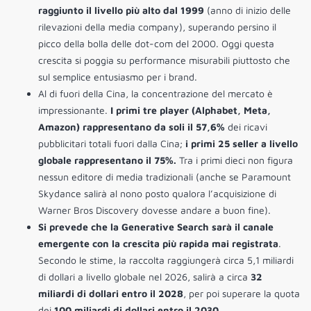
raggiunto il livello più alto dal 1999
(anno di inizio delle
rilevazioni della media company), superando persino il
picco della bolla delle dot-com del 2000. Oggi questa
crescita si poggia su performance misurabili piuttosto che
sul semplice entusiasmo per i brand.
Al di fuori della Cina, la concentrazione del mercato è
impressionante.
I primi tre player (Alphabet, Meta,
Amazon) rappresentano da soli il 57,6%
dei ricavi
pubblicitari totali fuori dalla Cina;
i primi 25 seller a livello
globale rappresentano il 75%.
Tra i primi dieci non figura
nessun editore di media tradizionali (anche se Paramount
Skydance salirà al nono posto qualora l’acquisizione di
Warner Bros Discovery dovesse andare a buon fine).
Si prevede che la Generative Search sarà il canale
emergente con la crescita più rapida mai registrata
.
Secondo le stime, la raccolta raggiungerà circa 5,1 miliardi
di dollari a livello globale nel 2026, salirà a circa
32
miliardi di dollari entro il 2028
, per poi superare la quota
dei
100 miliardi di dollari entro il 2030
.