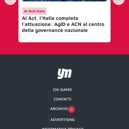
AI Tech Data
AI 
AI Act, l’Italia completa
Mi
l’attuazione: AgID e ACN al centro
go
della governance nazionale
Art
CHI SIAMO
CONTATTI
ARCHIVIO
ADVERTISING