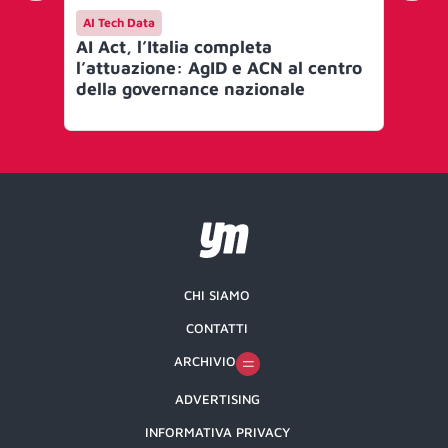
AI Tech Data
AI 
AI Act, l’Italia completa
Mi
l’attuazione: AgID e ACN al centro
go
della governance nazionale
Art
CHI SIAMO
CONTATTI
ARCHIVIO
ADVERTISING
INFORMATIVA PRIVACY