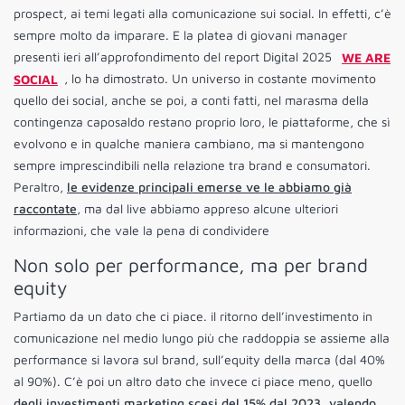
prospect, ai temi legati alla comunicazione sui social. In effetti, c’è
sempre molto da imparare. E la platea di giovani manager
presenti ieri all’approfondimento del report Digital 2025
WE ARE
SOCIAL
, lo ha dimostrato. Un universo in costante movimento
quello dei social, anche se poi, a conti fatti, nel marasma della
contingenza caposaldo restano proprio loro, le piattaforme, che sì
evolvono e in qualche maniera cambiano, ma si mantengono
sempre imprescindibili nella relazione tra brand e consumatori.
Peraltro,
le evidenze principali emerse ve le abbiamo già
raccontate
, ma dal live abbiamo appreso alcune ulteriori
informazioni, che vale la pena di condividere
Non solo per performance, ma per brand
equity
Partiamo da un dato che ci piace. il ritorno dell’investimento in
comunicazione nel medio lungo più che raddoppia se assieme alla
performance si lavora sul brand, sull’equity della marca (dal 40%
al 90%). C’è poi un altro dato che invece ci piace meno, quello
degli investimenti marketing scesi del 15% dal 2023, valendo