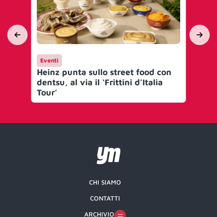
Eventi
Ev
Heinz punta sullo street food con
Vo
dentsu, al via il ‘Frittini d’Italia
con
Tour’
CHI SIAMO
CONTATTI
ARCHIVIO