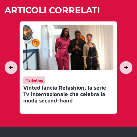
ARTICOLI CORRELATI
Marketing
Ca
Vinted lancia Refashion, la serie
‘Un
Tv internazionale che celebra la
va 
moda second-hand
cam
‘cu