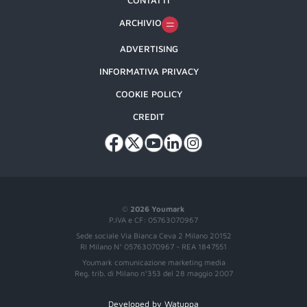
CONTATTI
ARCHIVIO
ADVERTISING
INFORMATIVA PRIVACY
COOKIE POLICY
CREDIT
©
2026 Youmark
P.IVA e CF: 05763070967
Sede sociale Via Bianca Ceva 2 Milano 20152
RI Milano N° 05763070967 - REA 1847551
Youmark comunicazione marketing media
Reg. trib. di Milano n°353 del 28 maggio 2007
Developed by Watuppa