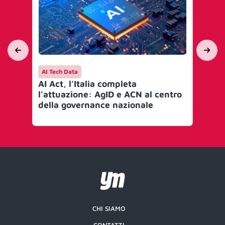
AI Tech Data
AI 
AI Act, l’Italia completa
Mi
l’attuazione: AgID e ACN al centro
go
della governance nazionale
Art
CHI SIAMO