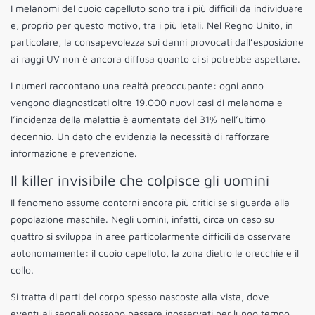
I melanomi del cuoio capelluto sono tra i più difficili da individuare
e, proprio per questo motivo, tra i più letali. Nel Regno Unito, in
particolare, la consapevolezza sui danni provocati dall’esposizione
ai raggi UV non è ancora diffusa quanto ci si potrebbe aspettare.
I numeri raccontano una realtà preoccupante: ogni anno
vengono diagnosticati oltre 19.000 nuovi casi di melanoma e
l’incidenza della malattia è aumentata del 31% nell’ultimo
decennio. Un dato che evidenzia la necessità di rafforzare
informazione e prevenzione.
Il killer invisibile che colpisce gli uomini
Il fenomeno assume contorni ancora più critici se si guarda alla
popolazione maschile. Negli uomini, infatti, circa un caso su
quattro si sviluppa in aree particolarmente difficili da osservare
autonomamente: il cuoio capelluto, la zona dietro le orecchie e il
collo.
Si tratta di parti del corpo spesso nascoste alla vista, dove
eventuali segnali possono passare inosservati per lungo tempo.