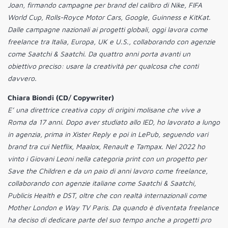
Joan, firmando campagne per brand del calibro di Nike, FIFA
World Cup, Rolls-Royce Motor Cars, Google, Guinness e KitKat.
Dalle campagne nazionali ai progetti globali, oggi lavora come
freelance tra Italia, Europa, UK e U.S., collaborando con agenzie
come Saatchi & Saatchi. Da quattro anni porta avanti un
obiettivo preciso: usare la creatività per qualcosa che conti
davvero.
Chiara Biondi (CD/ Copywriter)
E’ una direttrice creativa copy di origini molisane che vive a
Roma da 17 anni. Dopo aver studiato allo IED, ho lavorato a lungo
in agenzia, prima in Xister Reply e poi in LePub, seguendo vari
brand tra cui Netflix, Maalox, Renault e Tampax. Nel 2022 ho
vinto i Giovani Leoni nella categoria print con un progetto per
Save the Children e da un paio di anni lavoro come freelance,
collaborando con agenzie italiane come Saatchi & Saatchi,
Publicis Health e DST, oltre che con realtà internazionali come
Mother London e Way TV Paris. Da quando è diventata freelance
ha deciso di dedicare parte del suo tempo anche a progetti pro