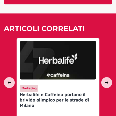
ARTICOLI CORRELATI
Marketing
Ma
Herbalife e Caffeina portano il
Caf
brivido olimpico per le strade di
Fle
Milano
con