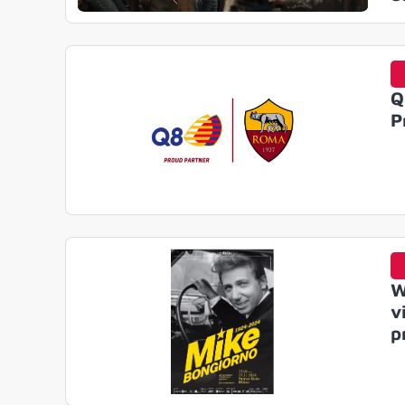
Q
P
W
v
p