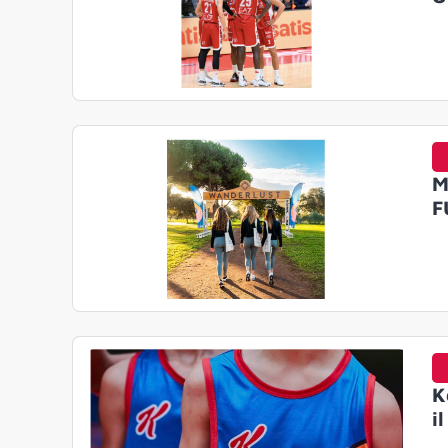
M
F
K
i