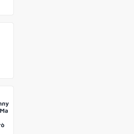
hnny
 Ma
rò