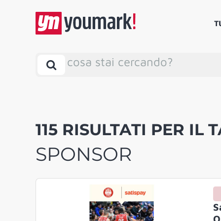
T
cosa stai cercando?
115 RISULTATI PER IL T
SPONSOR
S
O