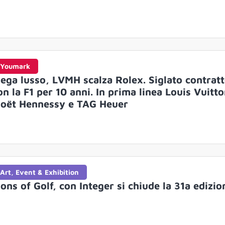
Youmark
ega lusso, LVMH scalza Rolex. Siglato contrat
on la F1 per 10 anni. In prima linea Louis Vuitto
oët Hennessy e TAG Heuer
Art, Event & Exhibition
ions of Golf, con Integer si chiude la 31a edizio