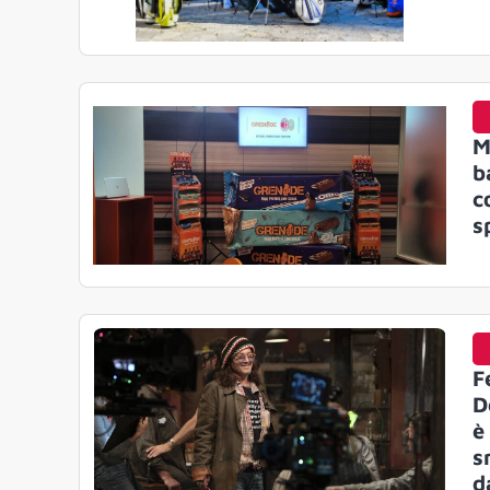
M
b
c
s
F
D
è
s
d