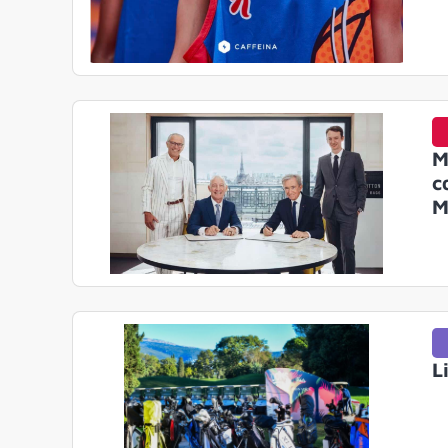
M
c
M
L