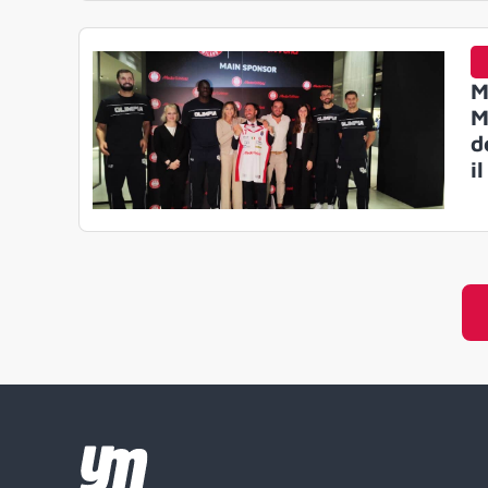
M
M
d
i