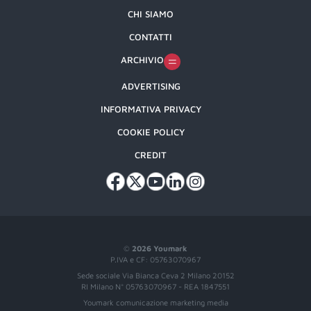
CHI SIAMO
CONTATTI
ARCHIVIO
ADVERTISING
INFORMATIVA PRIVACY
COOKIE POLICY
CREDIT
©
2026 Youmark
P.IVA e CF: 05763070967
Sede sociale Via Bianca Ceva 2 Milano 20152
RI Milano N° 05763070967 - REA 1847551
Youmark comunicazione marketing media