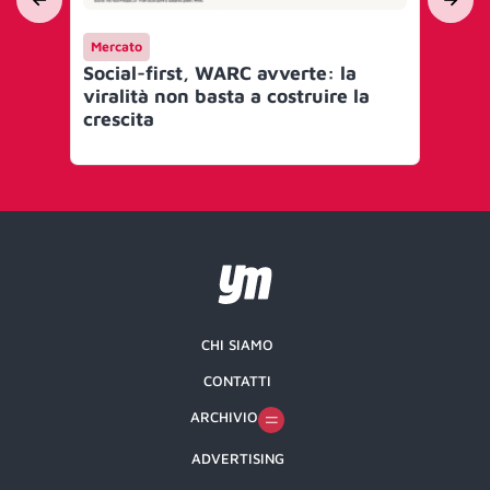
Mercato
Me
Social-first, WARC avverte: la
Sho
viralità non basta a costruire la
si 
crescita
ch
CHI SIAMO
CONTATTI
ARCHIVIO
ADVERTISING