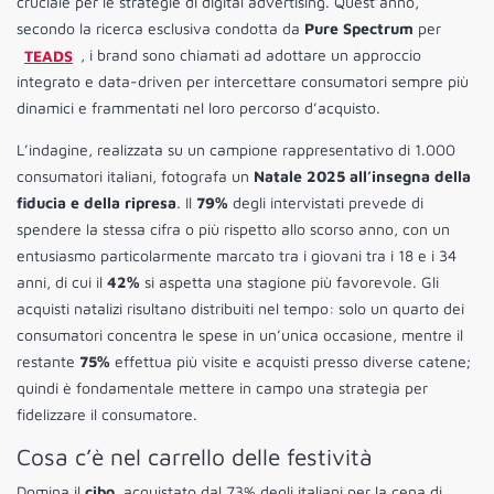
cruciale per le strategie di digital advertising. Quest’anno,
secondo la ricerca esclusiva condotta da
Pure Spectrum
per
TEADS
, i brand sono chiamati ad adottare un approccio
integrato e data-driven per intercettare consumatori sempre più
dinamici e frammentati nel loro percorso d’acquisto.
L’indagine, realizzata su un campione rappresentativo di 1.000
consumatori italiani, fotografa un
Natale 2025 all’insegna della
fiducia e della ripresa
. Il
79%
degli intervistati prevede di
spendere la stessa cifra o più rispetto allo scorso anno, con un
entusiasmo particolarmente marcato tra i giovani tra i 18 e i 34
anni, di cui il
42%
si aspetta una stagione più favorevole. Gli
acquisti natalizi risultano distribuiti nel tempo: solo un quarto dei
consumatori concentra le spese in un’unica occasione, mentre il
restante
75%
effettua più visite e acquisti presso diverse catene;
quindi è fondamentale mettere in campo una strategia per
fidelizzare il consumatore.
Cosa c’è nel carrello delle festività
Domina il
cibo
, acquistato dal 73% degli italiani per la cena di