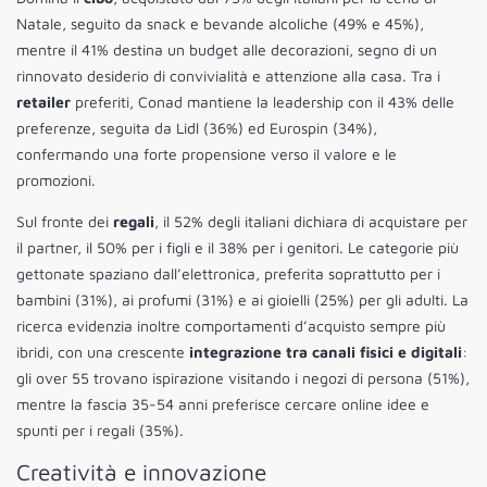
Natale, seguito da snack e bevande alcoliche (49% e 45%),
mentre il 41% destina un budget alle decorazioni, segno di un
rinnovato desiderio di convivialità e attenzione alla casa. Tra i
retailer
preferiti, Conad mantiene la leadership con il 43% delle
preferenze, seguita da Lidl (36%) ed Eurospin (34%),
confermando una forte propensione verso il valore e le
promozioni.
Sul fronte dei
regali
, il 52% degli italiani dichiara di acquistare per
il partner, il 50% per i figli e il 38% per i genitori. Le categorie più
gettonate spaziano dall’elettronica, preferita soprattutto per i
bambini (31%), ai profumi (31%) e ai gioielli (25%) per gli adulti. La
ricerca evidenzia inoltre comportamenti d’acquisto sempre più
ibridi, con una crescente
integrazione tra canali fisici e digitali
:
gli over 55 trovano ispirazione visitando i negozi di persona (51%),
mentre la fascia 35-54 anni preferisce cercare online idee e
spunti per i regali (35%).
Creatività e innovazione