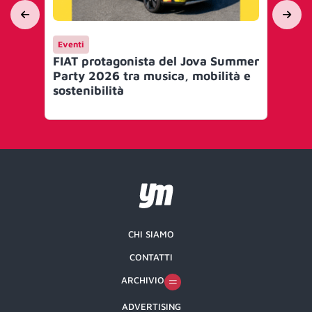
Eventi
Ca
FIAT protagonista del Jova Summer
FIA
Party 2026 tra musica, mobilità e
e 
sostenibilità
fi
CHI SIAMO
CONTATTI
ARCHIVIO
ADVERTISING