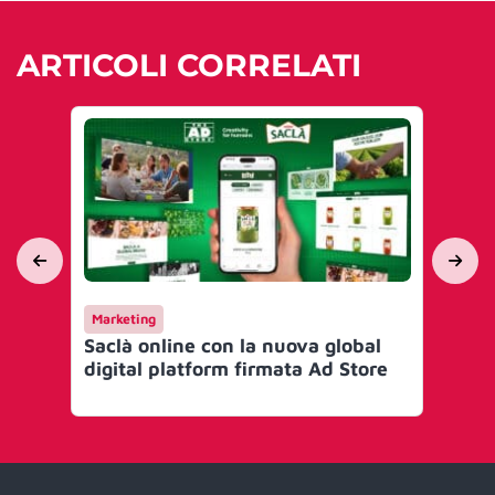
ARTICOLI CORRELATI
Marketing
Ma
Saclà online con la nuova global
Liv
digital platform firmata Ad Store
sa
in