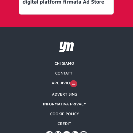
digital platform firmata Ad Store
co
fie
CHI SIAMO
CONTATTI
ARCHIVIO
ADVERTISING
INFORMATIVA PRIVACY
COOKIE POLICY
CREDIT