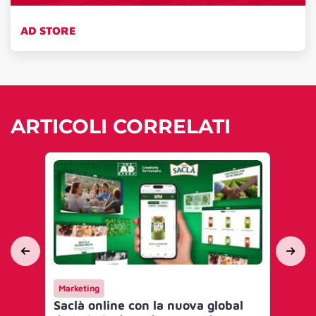
AD STORE
ARTICOLI CORRELATI
Marketing
Ca
Saclà online con la nuova global
Sac