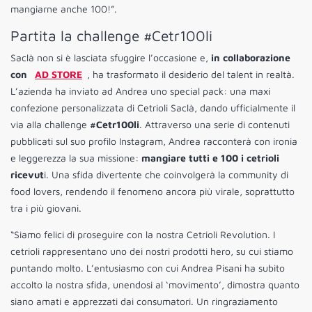
mangiarne anche 100!”.
Partita la challenge #Cetr100li
Saclà non si è lasciata sfuggire l’occasione e,
in collaborazione
con
AD STORE
, ha trasformato il desiderio del talent in realtà.
L’azienda ha inviato ad Andrea uno special pack: una maxi
confezione personalizzata di Cetrioli Saclà, dando ufficialmente il
via alla challenge
#Cetr100li
. Attraverso una serie di contenuti
pubblicati sul suo profilo Instagram, Andrea racconterà con ironia
e leggerezza la sua missione:
mangiare tutti e 100 i cetrioli
ricevut
i. Una sfida divertente che coinvolgerà la community di
food lovers, rendendo il fenomeno ancora più virale, soprattutto
tra i più giovani.
“Siamo felici di proseguire con la nostra Cetrioli Revolution. I
cetrioli rappresentano uno dei nostri prodotti hero, su cui stiamo
puntando molto. L’entusiasmo con cui Andrea Pisani ha subito
accolto la nostra sfida, unendosi al ‘movimento’, dimostra quanto
siano amati e apprezzati dai consumatori. Un ringraziamento