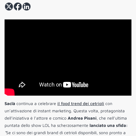
Saclà
continua a celebrare
il food trend dei cetrioli
con
un’attivazione di instant marketing. Questa volta, protagonista
dell’iniziativa è l’attore e comico
Andrea Pisani
, che nell’ultima
puntata dello show LOL ha scherzosamente
lanciato una sfida:
“
Se ci sono dei grandi brand di cetrioli disponibili, sono pronto a