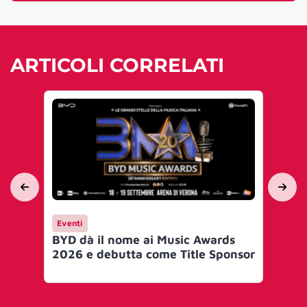
ARTICOLI CORRELATI
Eventi
En
BYD dà il nome ai Music Awards
Sp
2026 e debutta come Title Sponsor
mu
ac