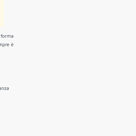
 forma
empre è
ianza