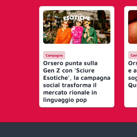
Campagne
Cam
Orsero punta sulla
Or
Gen Z con ‘Sciure
e 
Esotiche’, la campagna
sog
social trasforma il
Qu
mercato rionale in
linguaggio pop