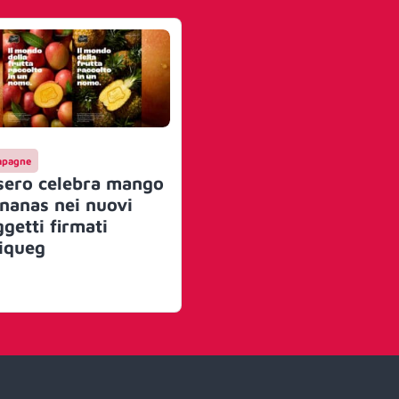
pagne
sero celebra mango
ananas nei nuovi
getti firmati
iqueg