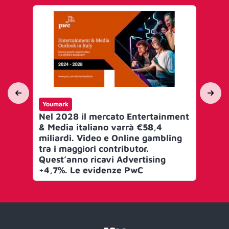
Youmark
Yo
Nel 2028 il mercato Entertainment
Ni
& Media italiano varrà €58,4
in
miliardi. Video e Online gambling
tra i maggiori contributor.
Quest’anno ricavi Advertising
+4,7%. Le evidenze PwC