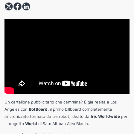
Un cartellone pubblicitario che cammina? È già realtà a Los
Angeles con
BotBoard
, il primo billboard completamente
sincronizzato formato da tre robot, ideato da
Iris Worldwide
per
il progetto
World
di Sam Altman Alex Blania.