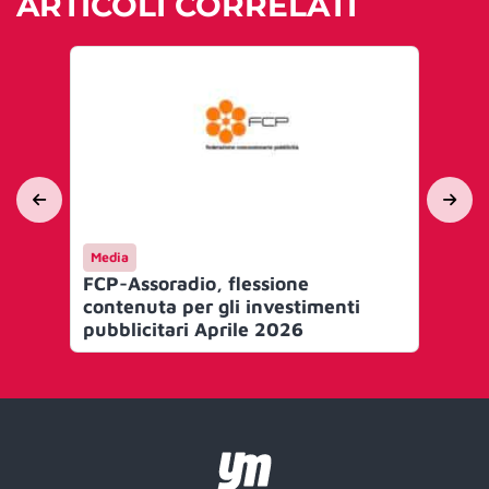
ARTICOLI CORRELATI
Media
Me
FCP-Assoradio, flessione
FC
contenuta per gli investimenti
pub
pubblicitari Aprile 2026
tr