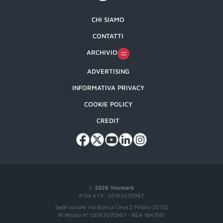
CHI SIAMO
CONTATTI
ARCHIVIO
ADVERTISING
INFORMATIVA PRIVACY
COOKIE POLICY
CREDIT
©
2026 Youmark
P.IVA e CF: 05763070967
Sede sociale Via Bianca Ceva 2 Milano 20152
RI Milano N° 05763070967 - REA 1847551