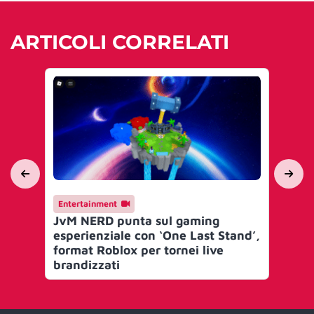
ARTICOLI CORRELATI
Entertainment
En
JvM NERD punta sul gaming
Je
esperienziale con ‘One Last Stand’,
Eli
format Roblox per tornei live
pr
brandizzati
ga