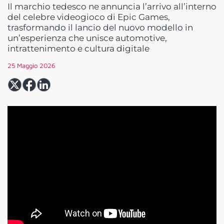
Il marchio tedesco ne annuncia l’arrivo all’interno
del celebre videogioco di Epic Games,
trasformando il lancio del nuovo modello in
un’esperienza che unisce automotive,
intrattenimento e cultura digitale
25 Maggio 2026