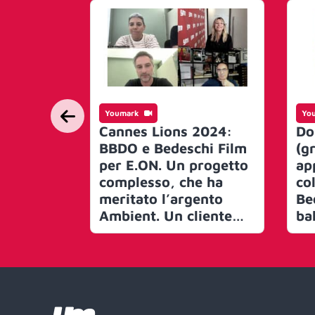
Youmark
Yo
Cannes Lions 2024:
Do
BBDO e Bedeschi Film
(g
per E.ON. Un progetto
ap
complesso, che ha
co
meritato l’argento
Be
Ambient. Un cliente
ba
italiano, che ha speso
di
lì il grosso del suo
(R
budget e che crede
nella creatività,
facendo squadra