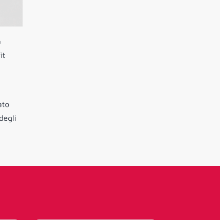
a
it
ato
degli