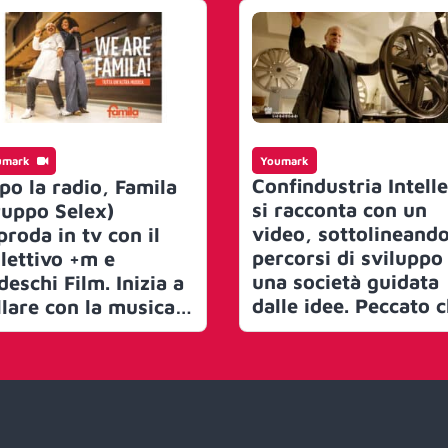
umark
Youmark
Confindustria Intelle
po la radio, Famila
si racconta con un
ruppo Selex)
video, sottolineando
proda in tv con il
percorsi di sviluppo
llettivo +m e
una società guidata
deschi Film. Inizia a
dalle idee. Peccato 
llare con la musica
non possiamo farve
 Fabrizio Baldoni
vedere, una questio
iverplant)
di immagini e diritti.
Complimenti
comunque a Giovann