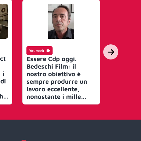
Youmark
Youmark
ct
Essere Cdp oggi.
‘Una nott
Bedeschi Film: il
branded 
 i
nostro obiettivo è
Lavazza 
 di
sempre produrre un
canali S
lavoro eccellente,
come far
che
nonostante i mille
condizio
lo
paletti. Abbiamo
non per 
ne
allargato competenze
entertai
e prospettive. Spot,
qualità. 
digital, film e serie. Il
“Un tipo 
i
branded content è
diverso 