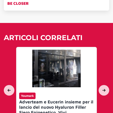
BE CLOSER
ARTICOLI CORRELATI
Youmark
Yo
Adverteam e Eucerin insieme per il
Ad
lancio del nuovo Hyaluron Filler
Mes
Siero Epigenetico. Vivi
Di