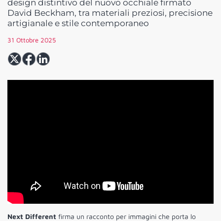
design distintivo del nuovo occhiale firmato
David Beckham, tra materiali preziosi, precisione
artigianale e stile contemporaneo
31 Ottobre 2025
Next Different
firma un racconto per immagini che porta lo