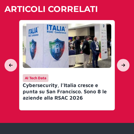
ARTICOLI CORRELATI
AI Tech Data
Me
Cybersecurity, l’Italia cresce e
Dal
punta su San Francisco. Sono 8 le
col
aziende alla RSAC 2026
20