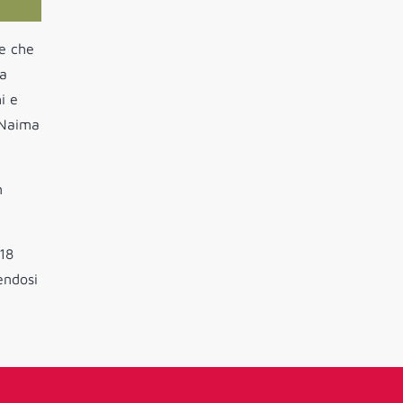
te che
ha
i e
 Naima
n
 18
endosi