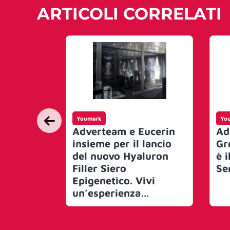
ARTICOLI CORRELATI
Youmark
Yo
Adverteam e Eucerin
Ad
insieme per il lancio
Gr
del nuovo Hyaluron
è i
Filler Siero
Se
Epigenetico. Vivi
un’esperienza
sensoriale per
scoprirlo