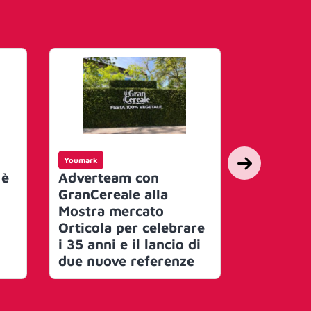
Youmark
Youmark
 è
Adverteam con
Per i suo
GranCereale alla
anni Gra
Mostra mercato
regala i 
Orticola per celebrare
mandorle
i 35 anni e il lancio di
cacao, il
due nuove referenze
100% veg
campagn
comunic