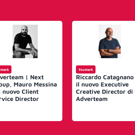
umark
Youmark
verteam | Next
Riccardo Catagnano
oup, Mauro Messina
il nuovo Executive
l nuovo Client
Creative Director di
rvice Director
Adverteam