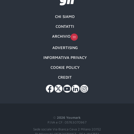
CHI SIAMO
CONTATTI
ARCHIVIO
ADVERTISING
INFORMATIVA PRIVACY
COOKIE POLICY
CREDIT
©
2026 Youmark
P.IVA e CF: 05763070967
Sede sociale Via Bianca Ceva 2 Milano 20152
RI Milano N° 05763070967 - REA 1847551