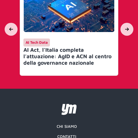
AI Tech Data
AI 
AI Act, l’Italia completa
Mi
l’attuazione: AgID e ACN al centro
go
della governance nazionale
Art
CHI SIAMO
CONTATTI