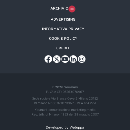
ARCHIVIO
ADVERTISING
INFORMATIVA PRIVACY
COOKIE POLICY
CREDIT
©
2026 Youmark
P.IVA e CF: 05763070967
Sede sociale Via Bianca Ceva 2 Milano 20152
RI Milano N° 05763070967 - REA 1847551
Youmark comunicazione marketing media
Reg. trib. di Milano n°353 del 28 maggio 2007
Developed by Watuppa