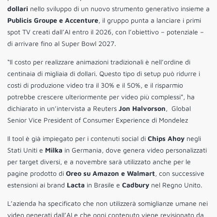
dollari
nello sviluppo di un nuovo strumento generativo insieme a
Publicis Groupe e Accenture
, il gruppo punta a lanciare i primi
spot TV creati dall’AI entro il 2026, con l’obiettivo – potenziale –
di arrivare fino al Super Bowl 2027.
“Il costo per realizzare animazioni tradizionali è nell’ordine di
centinaia di migliaia di dollari. Questo tipo di setup può ridurre i
costi di produzione video tra il 30% e il 50%, e il risparmio
potrebbe crescere ulteriormente per video più complessi”, ha
dichiarato in un’intervista a Reuters
Jon Halvorson
, Global
Senior Vice President of Consumer Experience di Mondelez
Il tool è già impiegato per i contenuti social di
Chips Ahoy
negli
Stati Uniti e
Milka
in Germania, dove genera video personalizzati
per target diversi, e a novembre sarà utilizzato anche per le
pagine prodotto di
Oreo su Amazon e Walmart
, con successive
estensioni ai brand
Lacta
in Brasile e
Cadbury
nel Regno Unito.
L’azienda ha specificato che non utilizzerà somiglianze umane nei
video generati dall’AI e che ogni contenuto viene revisionato da