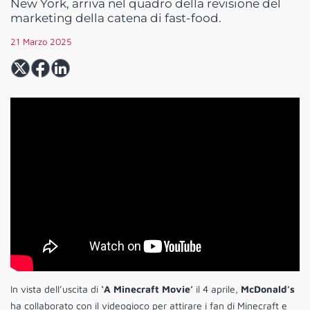
New York, arriva nel quadro della revisione del
marketing della catena di fast-food.
21 Marzo 2025
In vista dell’uscita di
‘A Minecraft Movie’
il 4 aprile,
McDonald’s
ha collaborato con il videogioco per attirare i fan di Minecraft e