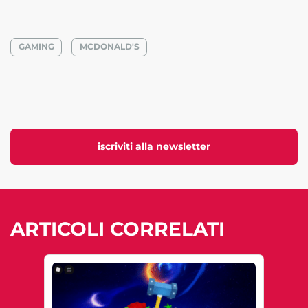
GAMING
MCDONALD'S
iscriviti alla newsletter
ARTICOLI CORRELATI