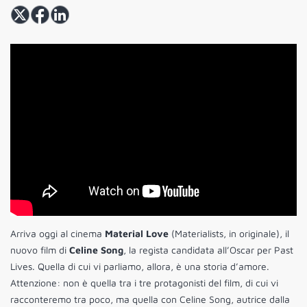
Arriva oggi al cinema
Material Love
(Materialists, in originale), il
nuovo film di
Celine Song
, la regista candidata all’Oscar per Past
Lives. Quella di cui vi parliamo, allora, è una storia d’amore.
Attenzione: non è quella tra i tre protagonisti del film, di cui vi
racconteremo tra poco, ma quella con Celine Song, autrice dalla