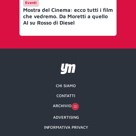
Eventi
Ev
Mostra del Cinema: ecco tutti i film
Fil
che vedremo. Da Moretti a quello
bel
AI su Rosso di Diesel
quo
CHI SIAMO
CONTATTI
ARCHIVIO
ADVERTISING
INFORMATIVA PRIVACY