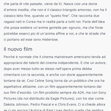
che parla di vite passate, viene da lì). Nasce così una storia
d’amore insolita, che non è il classico triangolo amoroso, non ha il
classico lieto fine, quando un “quieto fine”. Che racconta due
ragazzi nati in Corea ma in realtà parla a tutti noi. Parla dell’idea
che possa esistere un’anima gemella per ognuno, ma che forse
potrebbe esserci più di un’anima affine a noi, e che le strade che
ci portano ad esse sono misteriose.
Il nuovo film
Perché è normale che il cinema mainstream americano tenda ad
appropriarsi dei talenti del cinema indipendente. E che un autore,
dopo aver messo tutto se stesso nell’opera prima debba
cimentarsi con la seconda, e anche con storie apparentemente
lontane da sé. Così Celine Song torna da un pubblico che ora ha
aspettative altissime, con un film apparentemente lontano dal
suo film d’esordio. Un film prodotto sempre da A24, ma con Sony
Pictures (da noi distribuito da Eagle Pictures), con tre star come
Dakota Johnson, Pedro Pascal e e Chris Evans. Ci si chiede allora
se ci sia ancora l’Autrice di Past Lives dentro quella che sembra