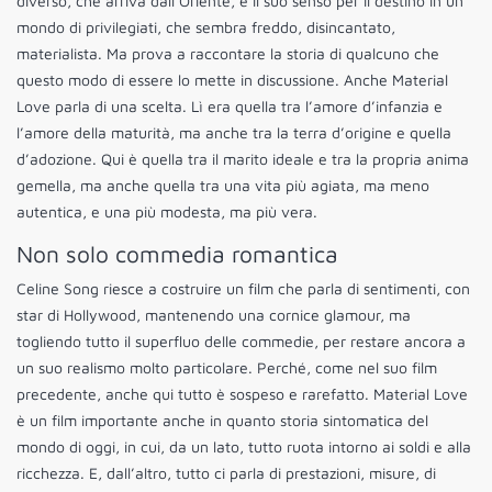
diverso, che arriva dall’Oriente, e il suo senso per il destino in un
mondo di privilegiati, che sembra freddo, disincantato,
materialista. Ma prova a raccontare la storia di qualcuno che
questo modo di essere lo mette in discussione. Anche Material
Love parla di una scelta. Lì era quella tra l’amore d’infanzia e
l’amore della maturità, ma anche tra la terra d’origine e quella
d’adozione. Qui è quella tra il marito ideale e tra la propria anima
gemella, ma anche quella tra una vita più agiata, ma meno
autentica, e una più modesta, ma più vera.
Non solo commedia romantica
Celine Song riesce a costruire un film che parla di sentimenti, con
star di Hollywood, mantenendo una cornice glamour, ma
togliendo tutto il superfluo delle commedie, per restare ancora a
un suo realismo molto particolare. Perché, come nel suo film
precedente, anche qui tutto è sospeso e rarefatto. Material Love
è un film importante anche in quanto storia sintomatica del
mondo di oggi, in cui, da un lato, tutto ruota intorno ai soldi e alla
ricchezza. E, dall’altro, tutto ci parla di prestazioni, misure, di