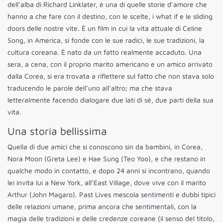
dell’alba di Richard Linklater, è una di quelle storie d’amore che
hanno a che fare con il destino, con le scelte, i what if e le sliding
doors delle nostre vite. È un film in cui la vita attuale di Celine
Song, in America, si fonde con le sue radici, le sue tradizioni, la
cultura coreana. È nato da un fatto realmente accaduto. Una
sera, a cena, con il proprio marito americano e un amico arrivato
dalla Corea, si era trovata a riflettere sul fatto che non stava solo
traducendo le parole dell’uno all’altro; ma che stava
letteralmente facendo dialogare due lati di sé, due parti della sua
vita.
Una storia bellissima
Quella di due amici che si conoscono sin da bambini, in Corea,
Nora Moon (Greta Lee) e Hae Sung (Teo Yoo), e che restano in
qualche modo in contatto, e dopo 24 anni si incontrano, quando
lei invita lui a New York, all’East Village, dove vive con il marito
Arthur (John Magaro). Past Lives mescola sentimenti e dubbi tipici
delle relazioni umane, prima ancora che sentimentali, con la
magia delle tradizioni e delle credenze coreane (il senso del titolo,