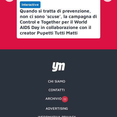
Interactive
Int
Quando si tratta di prevenzione,
Fo
non ci sono ‘scuse’, la campagna di
Eme
Control e Together per il World
dif
AIDS Day in collaborazione con il
creator Pupetti Tutti Matti
CHI SIAMO
CONTATTI
ARCHIVIO
ADVERTISING