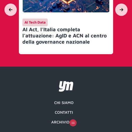
AI Tech Data
AI 
AI Act, l’Italia completa
Mi
l’attuazione: AgID e ACN al centro
go
della governance nazionale
Art
CHI SIAMO
CONTATTI
ARCHIVIO