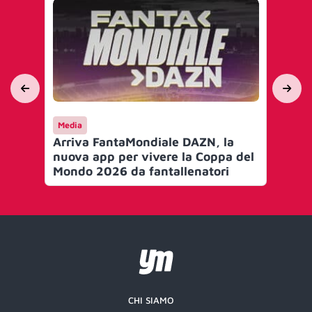
Media
Ca
Arriva FantaMondiale DAZN, la
Og
nuova app per vivere la Coppa del
squ
Mondo 2026 da fantallenatori
nel
CHI SIAMO