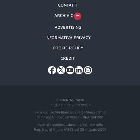
CONTATTI
ARCHIVIO
ADVERTISING
INFORMATIVA PRIVACY
COOKIE POLICY
CREDIT
©
2026 Youmark
P.IVA e CF: 05763070967
Sede sociale Via Bianca Ceva 2 Milano 20152
RI Milano N° 05763070967 - REA 1847551
Youmark comunicazione marketing media
Reg. trib. di Milano n°353 del 28 maggio 2007