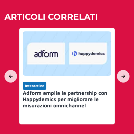
ARTICOLI CORRELATI
Interactive
Int
Adform amplia la partnership con
Bla
Happydemics per migliorare le
co
misurazioni omnichannel
e 
Ad