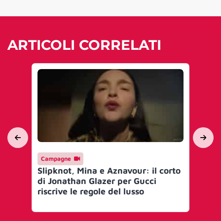
ARTICOLI CORRELATI
Campagne
Ma
Slipknot, Mina e Aznavour: il corto
Gu
di Jonathan Glazer per Gucci
‘La
riscrive le regole del lusso