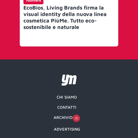
Youmark
Yo
EcoBios, Living Brands firma la
Il
visual identity della nuova linea
imb
cosmetica PiùMe. Tutto eco-
del
sostenibile e naturale
co
è u
gr
co
CHI SIAMO
CONTATTI
ARCHIVIO
ADVERTISING