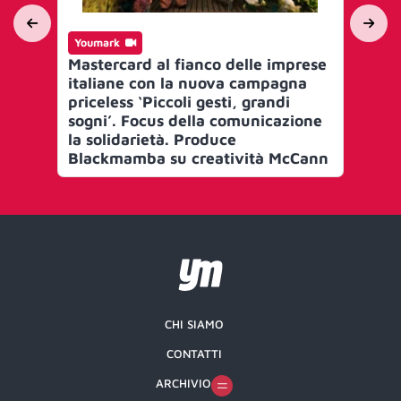
Youmark
Yo
Mastercard al fianco delle imprese
Ba
italiane con la nuova campagna
in
priceless ‘Piccoli gesti, grandi
nu
sogni’. Focus della comunicazione
co
la solidarietà. Produce
lib
Blackmamba su creatività McCann
CHI SIAMO
CONTATTI
ARCHIVIO