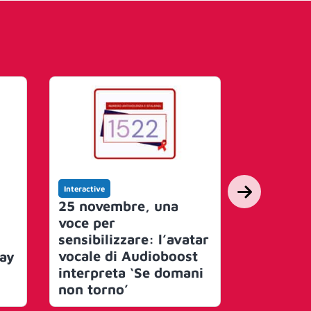
Interactive
Interactive
25 novembre, una
Digital 
voce per
la Fonda
sensibilizzare: l’avatar
Incontra
vocale di Audioboost
prevenzi
ay
interpreta ‘Se domani
tumore a
non torno’