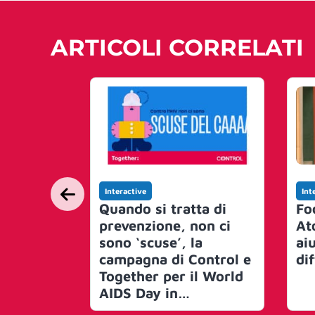
ARTICOLI CORRELATI
Interactive
Int
Quando si tratta di
Fo
prevenzione, non ci
At
sono ‘scuse’, la
aiu
campagna di Control e
dif
Together per il World
AIDS Day in
collaborazione con il