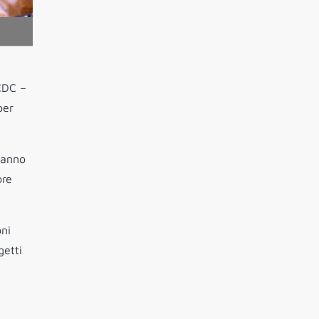
ICDC –
per
hanno
ore
oni
getti