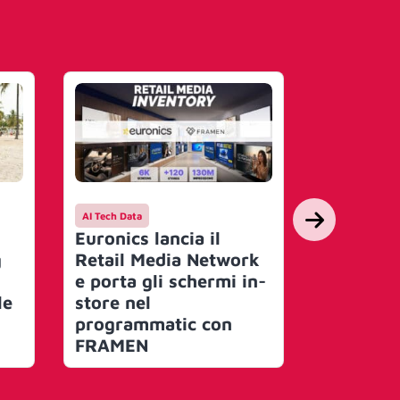
AI Tech Data
Entertainmen
Euronics lancia il
Un trico
g
Retail Media Network
Italy cel
e porta gli schermi in-
Assassin
le
store nel
Flag Res
programmatic con
FRAMEN