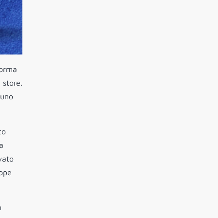
forma
 store.
 uno
to
a
vato
appe
n