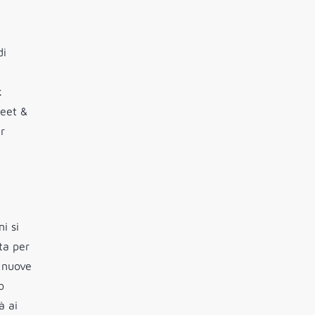
di
k
meet &
r
i si
ta per
e nuove
o
̀ ai