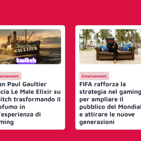
ertainment
Entertainment
an Paul Gaultier
FIFA rafforza la
cia Le Male Elixir su
strategia nel gamin
itch trasformando il
per ampliare il
ofumo in
pubblico del Mondia
’esperienza di
e attirare le nuove
ming
generazioni