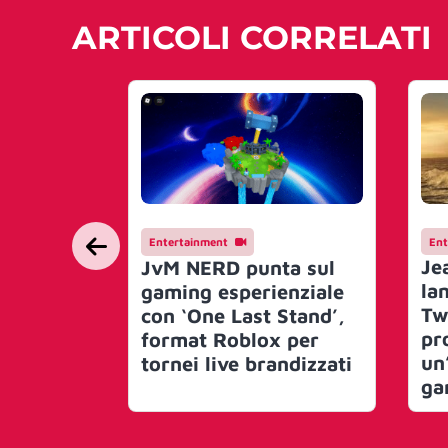
ARTICOLI CORRELATI
Entertainment
Ent
Je
JvM NERD punta sul
lan
gaming esperienziale
Tw
con ‘One Last Stand’,
pr
format Roblox per
un
tornei live brandizzati
ga