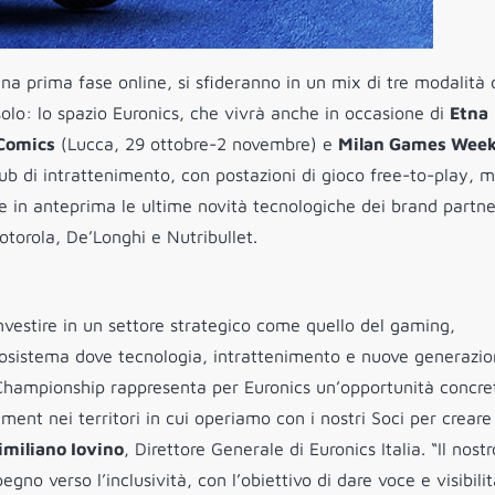
na prima fase online, si sfideranno in un mix di tre modalità 
solo: lo spazio Euronics, che vivrà anche in occasione di
Etna
Comics
(Lucca, 29 ottobre-2 novembre) e
Milan Games Wee
ub di intrattenimento, con postazioni di gioco free-to-play, 
are in anteprima le ultime novità tecnologiche dei brand partne
torola, De’Longhi e Nutribullet.
estire in un settore strategico come quello del gaming,
osistema dove tecnologia, intrattenimento e nuove generazion
 Championship rappresenta per Euronics un’opportunità concre
ment nei territori in cui operiamo con i nostri Soci per crear
miliano Iovino
, Direttore Generale di Euronics Italia. “Il nostr
 verso l’inclusività, con l’obiettivo di dare voce e visibilita