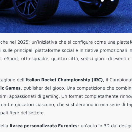
he nel 2025: un’iniziativa che si configura come una piatta
ulle principali piattaforme social e iniziative promozionali in
eSport, otto squadre, quattro città, sedici giorni di eventi e
tagione dell’
Italian Rocket Championship (IRC)
, il Campiona
pic Games
, publisher del gioco. Una competizione che combin
tissimi appassionati di gaming. Un format completamente rinno
da tre giocatori ciascuno, che si sfideranno in una serie di t
pali fiere del settore.
della
livrea personalizzata Euronics
: un’auto in 3D dal desig