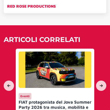
RED ROSE PRODUCTIONS
ARTICOLI CORRELATI
Eventi
Ca
FIAT protagonista del Jova Summer
Par
Party 2026 tra musica, mobilità e
pr