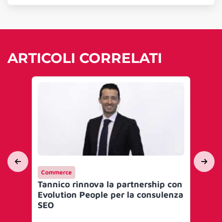
ARTICOLI CORRELATI
Commerce
Int
Tannico rinnova la partnership con
‘Ta
Evolution People per la consulenza
ca
SEO