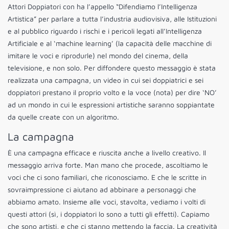
Attori Doppiatori con ha l’appello “Difendiamo l’Intelligenza
Artistica” per parlare a tutta l’industria audiovisiva, alle Istituzioni
e al pubblico riguardo i rischi e i pericoli legati all’Intelligenza
Artificiale e al ‘machine learning’ (la capacità delle macchine di
imitare le voci e riprodurle) nel mondo del cinema, della
televisione, e non solo. Per diffondere questo messaggio è stata
realizzata una campagna, un video in cui sei doppiatrici e sei
doppiatori prestano il proprio volto e la voce (nota) per dire ‘NO’
ad un mondo in cui le espressioni artistiche saranno soppiantate
da quelle create con un algoritmo.
La campagna
È una campagna efficace e riuscita anche a livello creativo. Il
messaggio arriva forte. Man mano che procede, ascoltiamo le
voci che ci sono familiari, che riconosciamo. E che le scritte in
sovraimpressione ci aiutano ad abbinare a personaggi che
abbiamo amato. Insieme alle voci, stavolta, vediamo i volti di
questi attori (sì, i doppiatori lo sono a tutti gli effetti). Capiamo
che sono artisti, e che ci stanno mettendo la faccia. La creatività