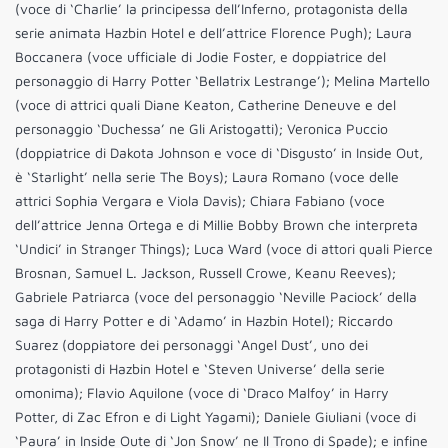
(voce di ‘Charlie’ la principessa dell’Inferno, protagonista della
serie animata Hazbin Hotel e dell’attrice Florence Pugh); Laura
Boccanera (voce ufficiale di Jodie Foster, e doppiatrice del
personaggio di Harry Potter ‘Bellatrix Lestrange’); Melina Martello
(voce di attrici quali Diane Keaton, Catherine Deneuve e del
personaggio ‘Duchessa’ ne Gli Aristogatti); Veronica Puccio
(doppiatrice di Dakota Johnson e voce di ‘Disgusto’ in Inside Out,
è ‘Starlight’ nella serie The Boys); Laura Romano (voce delle
attrici Sophia Vergara e Viola Davis); Chiara Fabiano (voce
dell’attrice Jenna Ortega e di Millie Bobby Brown che interpreta
‘Undici’ in Stranger Things); Luca Ward (voce di attori quali Pierce
Brosnan, Samuel L. Jackson, Russell Crowe, Keanu Reeves);
Gabriele Patriarca (voce del personaggio ‘Neville Paciock’ della
saga di Harry Potter e di ‘Adamo’ in Hazbin Hotel); Riccardo
Suarez (doppiatore dei personaggi ‘Angel Dust’, uno dei
protagonisti di Hazbin Hotel e ‘Steven Universe’ della serie
omonima); Flavio Aquilone (voce di ‘Draco Malfoy’ in Harry
Potter, di Zac Efron e di Light Yagami); Daniele Giuliani (voce di
‘Paura’ in Inside Oute di ‘Jon Snow’ ne Il Trono di Spade); e infine