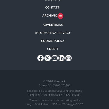
CONTATTI
ARCHIVIO
ADVERTISING
INFORMATIVA PRIVACY
COOKIE POLICY
CREDIT
©
2026 Youmark
P.IVA e CF: 05763070967
Sede sociale Via Bianca Ceva 2 Milano 20152
RI Milano N° 05763070967 - REA 1847551
Youmark comunicazione marketing media
Reg. trib. di Milano n°353 del 28 maggio 2007