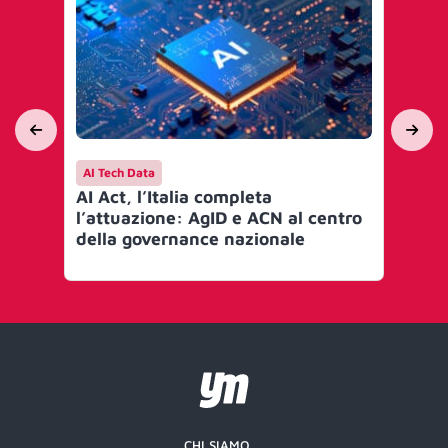
AI Tech Data
AI 
AI Act, l’Italia completa
Mi
l’attuazione: AgID e ACN al centro
go
della governance nazionale
Art
CHI SIAMO