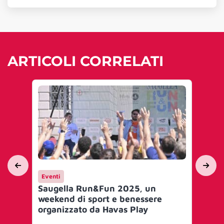
ARTICOLI CORRELATI
Eventi
Yo
Saugella Run&Fun 2025, un
Co
weekend di sport e benessere
co
organizzato da Havas Play
se