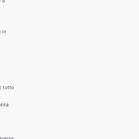
a a
 in
i tutto
tità
aversa