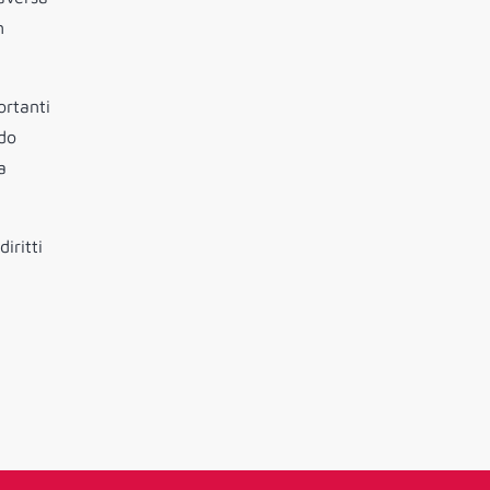
n
ortanti
do
a
iritti