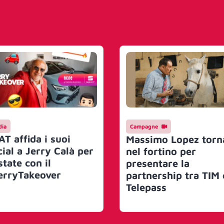
ia
Campagne
AT affida i suoi
Massimo Lopez torn
cial a Jerry Calà per
nel fortino per
state con il
presentare la
erryTakeover
partnership tra TIM 
Telepass