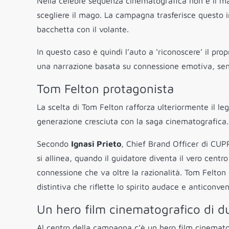
Nella celebre sequenza cinematografica non è il ma
scegliere il mago. La campagna trasferisce questo
bacchetta con il volante.
In questo caso è quindi l’auto a ‘riconoscere’ il pro
una narrazione basata su connessione emotiva, sen
Tom Felton protagonista
La scelta di Tom Felton rafforza ulteriormente il l
generazione cresciuta con la saga cinematografica.
Secondo
Ignasi Prieto
, Chief Brand Officer di CUP
si allinea, quando il guidatore diventa il vero cent
connessione che va oltre la razionalità. Tom Felton 
distintiva che riflette lo spirito audace e anticonv
Un hero film cinematografico di d
Al centro della campagna c’è un hero film cinemato