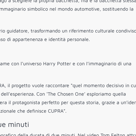
go a scegliere la propria bacchetta, ma è la bacchetta stess
 immaginario simbolico nel mondo automotive, sostituendo la
prio guidatore, trasformando un riferimento culturale condiviso
so di appartenenza e identità personale.
egame con l’universo Harry Potter e con l’immaginario di una
RA, il progetto vuole raccontare “quel momento decisivo in cu
ro dell’esperienza. Con ‘The Chosen One’ esploriamo quella
era il protagonista perfetto per questa storia, grazie a un’iden
enzionale che definisce CUPRA”.
ue minuti
grafico della durata di due minuti. Nel video Tom Felton attr