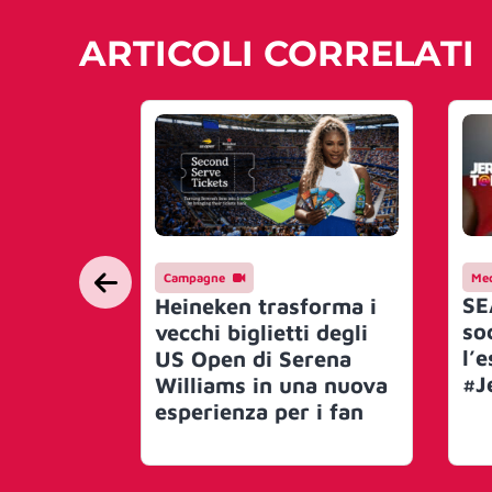
ARTICOLI CORRELATI
Campagne
Med
SE
Heineken trasforma i
so
vecchi biglietti degli
l’e
US Open di Serena
#J
Williams in una nuova
esperienza per i fan