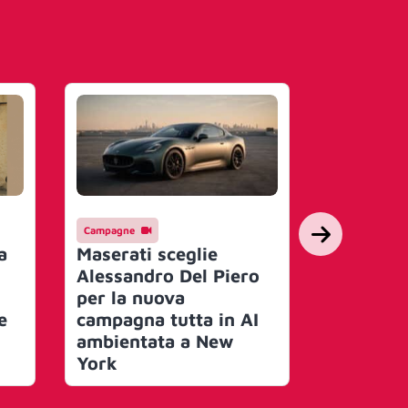
Campagne
Campagne
a
Maserati sceglie
TIMVISIO
Alessandro Del Piero
la nuova
per la nuova
dedicata 
e
campagna tutta in AI
presenta 
ambientata a New
del prop
York