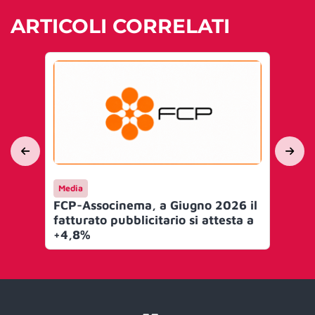
ARTICOLI CORRELATI
Media
Me
FCP-Associnema, a Giugno 2026 il
Os
fatturato pubblicitario si attesta a
fa
+4,8%
+1