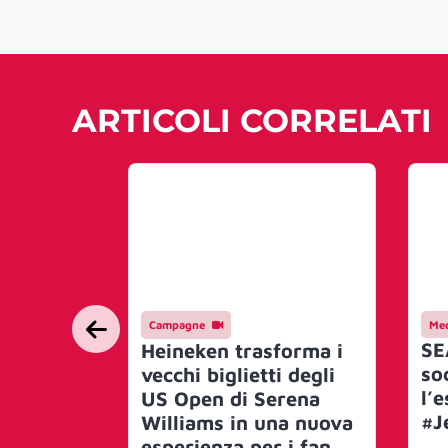
ARTICOLI CORRELATI
Campagne
Med
SE
Heineken trasforma i
so
vecchi biglietti degli
l’e
US Open di Serena
#J
Williams in una nuova
esperienza per i fan