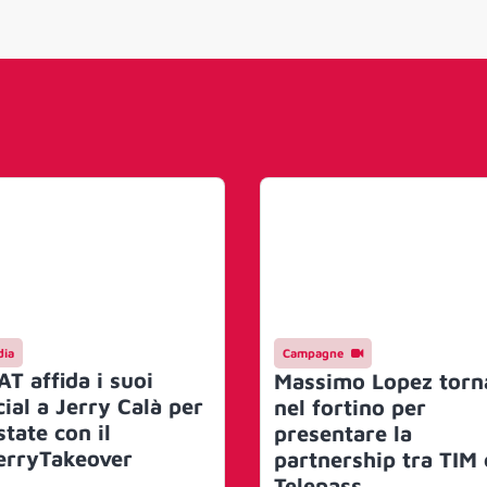
ia
Campagne
AT affida i suoi
Massimo Lopez torn
cial a Jerry Calà per
nel fortino per
state con il
presentare la
erryTakeover
partnership tra TIM 
Telepass