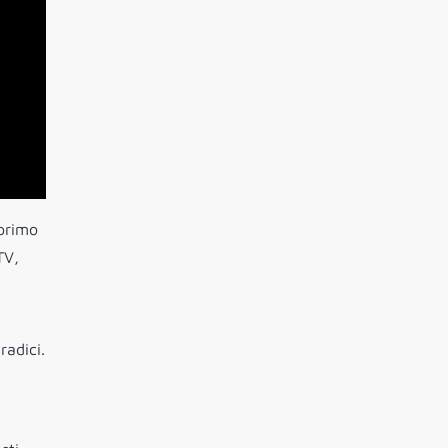
 primo
TV,
radici.