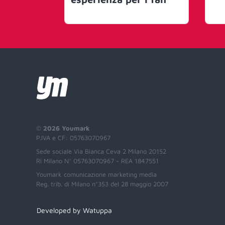
©
2026 Youmark
P.IVA e CF: 05763070967
Sede sociale Via Bianca Ceva 2 Milano 20152
RI Milano N° 05763070967 - REA 1847551
Youmark comunicazione marketing media
Reg. trib. di Milano n°353 del 28 maggio 2007
Developed by Watuppa