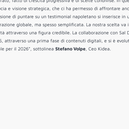
rato, fatto di crescita progressiva e di scelte condivise. In que
cia e visione strategica, che ci ha permesso di affrontare an
ione di puntare su un testimonial napoletano si inserisce in 
rrazione globale, ma spesso semplificata. La nostra scelta va 
ità attraverso una figura credibile. La collaborazione con Sal 
, attraverso una prima fase di contenuti digitali, e si è evolu
le per il 2026”, sottolinea
Stefano Volpe
, Ceo Kidea.