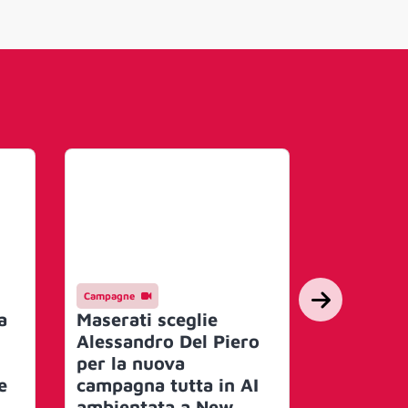
Campagne
Campagne
a
Maserati sceglie
TIMVISIO
Alessandro Del Piero
la nuova
per la nuova
dedicata 
e
campagna tutta in AI
presenta 
ambientata a New
del prop