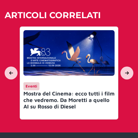
ARTICOLI CORRELATI
Eventi
Ev
Mostra del Cinema: ecco tutti i film
Fil
che vedremo. Da Moretti a quello
bel
AI su Rosso di Diesel
quo