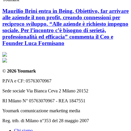
Maurilio Brini entra in Being. Obiettivo, far arrivare
alle aziende il non profit, creando connessioni per
reciproco sviluppo. “Alle aziende è richiesto impegno
sociale. Per l’incontro c’è bisogno di serietà,
professionalità ed efficacia” commenta il Ceo e
Founder Luca Formisano
©
2026 Youmark
P.IVA e CF: 05763070967
Sede sociale Via Bianca Ceva 2 Milano 20152
RI Milano N° 05763070967 - REA 1847551
Youmark comunicazione marketing media
Reg. trib. di Milano n°353 del 28 maggio 2007
Chi siamo