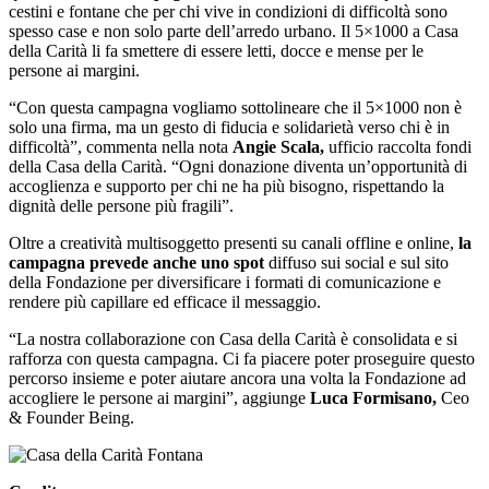
cestini e fontane che per chi vive in condizioni di difficoltà sono
spesso case e non solo parte dell’arredo urbano. Il 5×1000 a Casa
della Carità li fa smettere di essere letti, docce e mense per le
persone ai margini.
“Con questa campagna vogliamo sottolineare che il 5×1000 non è
solo una firma, ma un gesto di fiducia e solidarietà verso chi è in
difficoltà”, commenta nella nota
Angie Scala,
ufficio raccolta fondi
della Casa della Carità. “Ogni donazione diventa un’opportunità di
accoglienza e supporto per chi ne ha più bisogno, rispettando la
dignità delle persone più fragili”.
Oltre a creatività multisoggetto presenti su canali offline e online,
la
campagna prevede anche uno spot
diffuso sui social e sul sito
della Fondazione per diversificare i formati di comunicazione e
rendere più capillare ed efficace il messaggio.
“La nostra collaborazione con Casa della Carità è consolidata e si
rafforza con questa campagna. Ci fa piacere poter proseguire questo
percorso insieme e poter aiutare ancora una volta la Fondazione ad
accogliere le persone ai margini”, aggiunge
Luca Formisano,
Ceo
& Founder Being.